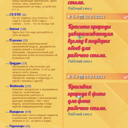
стола.
представляющая приложение, файл,
каталог, окно, компонент
операционной системы, устройство
Рабочий стол
и т. п.
CD DVD
[11]
5.0
10.03.2013
Ну тут надеюсь все понятно, CD-
сиди и слушай, DVD-сиди и
смотри... хотя... тут не всегда так.
Красота природы
Internet
[136]
завораживающая
Здесь все что надо для работы в
сети интернет.
взгляд в подборке
Плагины
[25]
Независимо компилируемый
обоев для
программный модуль, динамически
подключаемый к основной
программе, предназначенный для
рабочего стола.
расширения и/или использования её
возможностей.
Рабочий стол
Браузеры
[13]
Программное обеспечение для
просмотра веб-сайтов, то есть для
запроса веб-страниц
(преимущественно из Сети), их
5.0
04.03.2013
обработки, вывода и перехода от
одной страницы к другой.
Красивая
Multimedia
[125]
Комплекс аппаратных и программных
природа в фото
средств, позволяющих
пользователю работать в
диалоговом режиме с разнородными
для фона
данными (графика, текст, звук,
видео), организованными в виде
рабочего стола.
единой информационной среды.
Интересно
[579]
Рабочий стол
Интересные статьи,новинки гаджетов
и различных технологий, факты,
явления и т.п., на фото и видео.
Редакторы
[61]