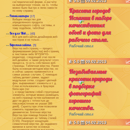
5.0
09.02.2013
систематической форме, в расчёте
на выборочное чтение, на то, чтобы
можно было быстро и легко навести
Красота городов
по нему справку.
Реаниматоры
Испании в наборе
[17]
Вобщем лекарство для
определенного продукта
качественных
компьютерного софта, системы, и
тому подобное, таблЭтка!
обоев и фото для
Все для Web...
[43]
Все для веб-сайтов,дизайнеров,веб-
рабочего стола.
мастеров и не только...
Вёрстка сайта.
Рабочий стол
[5]
Вёрстка веб-страниц — процесс
формирования (вёрстка) веб-страниц
в текстовом либо WYSIWYG-
редакторе, следующий этап после
веб-дизайна; а также результат этого
5.0
09.02.2013
процесса, то есть собственно веб-
страницы. Табличная вёрстка. Ранее
была основным методом вёрстки, но
Незабываемые
и сейчас широко применяются в
самых разных случаях. С помощью
красоты природы
таблиц делают рамки, задают
модульные сетки, создают цветной
фон, выравнивают элементы и т. д.
в подборке
Слои использовались в браузере
Netscape (тег
фотографий
), и представляли собой структурные
элементы, которые можно размещать
на веб-странице путем наложения их
хорошего
друг на друга с точностью до
пикселя[источник не указан 386
качества.
дней]. Скрипты при этом позволяли
изменять параметры слоя
динамически. Блочная вёрстка
Рабочий стол
Вёрстка при помощи блоков (тег
) и описывающих их таблиц стилей
(CSS). Реализует концепцию
5.0
04.02.2013
семантичной вёрстки. До недавнего
времени в качестве основных
инструментов верстки выступали