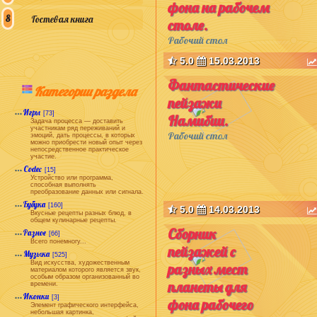
фона на рабочем
Гостевая книга
столе.
Рабочий стол
5.0
15.03.2013
Фантастические
Категории раздела
пейзажи
Игры
[73]
Намибии.
Задача процесса — доставить
участникам ряд переживаний и
Рабочий стол
эмоций, дать процессы, в которых
можно приобрести новый опыт через
непосредственное практическое
участие.
Codec
[15]
Устройство или программа,
способная выполнять
преобразование данных или сигнала.
Бубука
[160]
5.0
14.03.2013
Вкусные рецепты разных блюд, в
общем кулинарные рецепты.
Сборник
Разное
[66]
Всего понемногу...
пейзажей с
Музыка
[525]
Вид искусства, художественным
разных мест
материалом которого является звук,
особым образом организованный во
планеты для
времени.
Иконки
[3]
фона рабочего
Элемент графического интерфейса,
небольшая картинка,