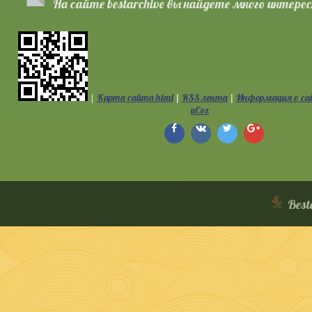
На сайте bestarchive вы найдете много интерес
|
Карта сайта html
RSS лента
Информация о са
|
|
uCoz
Best