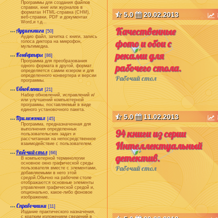
Программы для создания файлов
справки, книг или журналов в
форматах HTML-справка (CHM),
5.0
20.02.2013
веб-справки, PDF и документах
Word,и т.д...
Качественные
Аудиокниги
[50]
Аудио файл, зачитка с книги, запись
фото и обои с
голоса диктора на микрофон,
мультимедиа.
реками для
Конвертеры
[86]
Программа для преобразования
рабочего стола.
одного формата в другой, формат
определяется самим юзером и для
определенного конвертера и версии
Рабочий стол
программы.
Обновления
[21]
Набор обновлений, исправлений и/
или улучшений компьютерной
программы, поставляемый в виде
единого установочного пакета.
5.0
11.02.2013
Приложения
[45]
Программа, предназначенная для
выполнения определенных
94 книги из серии
пользовательских задач и
рассчитанная на непосредственное
Интеллектуальный
взаимодействие с пользователем.
Рабочий стол
[66]
детектив.
В компьютерной терминологии
основное окно графической среды
Рабочий стол
пользователя вместе с элементами,
добавляемыми в него этой
средой.Обычно на рабочем столе
отображаются основные элементы
управления графической средой и,
опционально, какое-либо фоновое
изображение.
Справочники
[11]
Издание практического назначения,
с кратким изложением сведений в