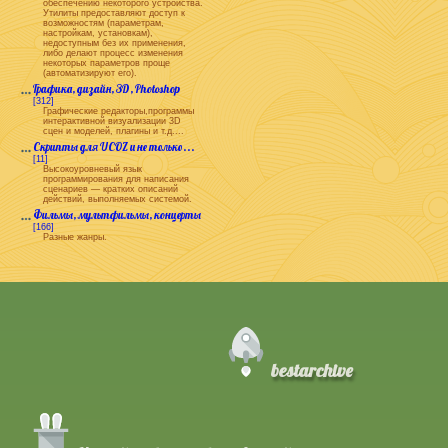
обеспечению некоторого устройства.
Утилиты предоставляют доступ к
возможностям (параметрам,
настройкам, установкам),
недоступным без их применения,
либо делают процесс изменения
некоторых параметров проще
(автоматизируют его).
Графика, дизайн, 3D, Photoshop
[312]
Графические редакторы,программы
интерактивной визуализации 3D
сцен и моделей, плагины и т.д....
Скрипты для UCOZ и не только...
[11]
Высокоуровневый язык
программирования для написания
сценариев — кратких описаний
действий, выполняемых системой.
Фильмы, мультфильмы, концерты
[166]
Разные жанры.
bestarchive