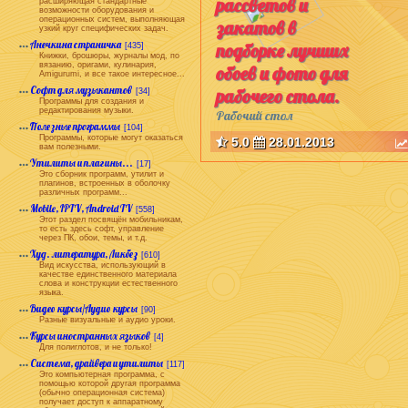
рассветов и
расширяющая стандартные
возможности оборудования и
операционных систем, выполняющая
закатов в
узкий круг специфических задач.
Анечкина страничка
подборке лучших
[435]
Книжки, брошюры, журналы мод, по
вязанию, оригами, кулинария,
обоев и фото для
Amigurumi, и все такое интересное...
Софт для музыкантов
рабочего стола.
[34]
Программы для создания и
редактирования музыки.
Рабочий стол
Полезные программы
[104]
Программы, которые могут оказаться
5.0
28.01.2013
вам полезными.
Утилиты и плагины...
[17]
Это сборник программ, утилит и
плагинов, встроенных в оболочку
различных программ...
Mobile, IPTV, Android TV
[558]
Этот раздел посвящён мобильникам,
то есть здесь софт, управление
через ПК, обои, темы, и т.д.
Худ. литература, Ликбез
[610]
Вид искусства, использующий в
качестве единственного материала
слова и конструкции естественного
языка.
Видео курсы/Аудио курсы
[90]
Разные визуальные и аудио уроки.
Курсы иностранных языков
[4]
Для полиглотов, и не только!
Система, драйвера и утилиты
[117]
Это компьютерная программа, с
помощью которой другая программа
(обычно операционная система)
получает доступ к аппаратному