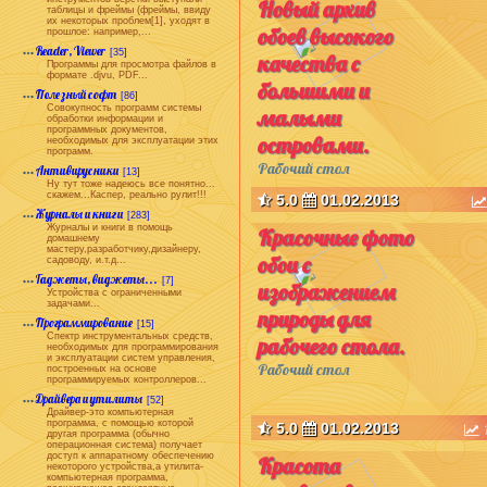
Новый архив
таблицы и фреймы (фреймы, ввиду
их некоторых проблем[1], уходят в
обоев высокого
прошлое: например,...
Reader, Viewer
[35]
качества с
Программы для просмотра файлов в
формате .djvu, PDF...
большими и
Полезный софт
[86]
Совокупность программ системы
малыми
обработки информации и
программных документов,
островами.
необходимых для эксплуатации этих
программ.
Рабочий стол
Антивирусники
[13]
Ну тут тоже надеюсь все понятно...
скажем...Каспер, реально рулит!!!
5.0
01.02.2013
Журналы и книги
[283]
Журналы и книги в помощь
Красочные фото
домашнему
мастеру,разработчику,дизайнеру,
обои с
садоводу, и.т.д...
Гаджеты, виджеты...
[7]
изображением
Устройства с ограниченными
задачами...
природы для
Программирование
[15]
Спектр инструментальных средств,
рабочего стола.
необходимых для программирования
и эксплуатации систем управления,
Рабочий стол
построенных на основе
программируемых контроллеров...
Драйвера и утилиты
[52]
Драйвер-это компьютерная
программа, с помощью которой
5.0
01.02.2013
другая программа (обычно
операционная система) получает
доступ к аппаратному обеспечению
Красота
некоторого устройства,а утилита-
компьютерная программа,