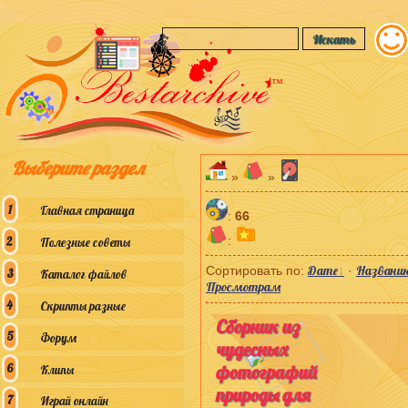
™
Выберите раздел
»
»
Главная страница
:
66
:
Полезные советы
Дате
Названи
Сортировать по
:
·
Каталог файлов
Просмотрам
Скрипты разные
Сборник из
Форум
чудесных
фотографий
Клипы
природы для
Играй онлайн