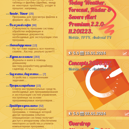
Today Weather.
таблицы и фреймы (фреймы, ввиду
их некоторых проблем[1], уходят в
Forecast, Radar &
прошлое: например,...
Reader, Viewer
[35]
Severe Alert
Программы для просмотра файлов в
формате .djvu, PDF...
Premium 2.2.0-
Полезный софт
[86]
Совокупность программ системы
11.201223.
обработки информации и
программных документов,
Mobile, IPTV, Android TV
необходимых для эксплуатации этих
программ.
Антивирусники
[13]
Ну тут тоже надеюсь все понятно...
скажем...Каспер, реально рулит!!!
5.0
10.01.2024
Журналы и книги
[283]
Журналы и книги в помощь
Concepts 2023.11.7.
домашнему
мастеру,разработчику,дизайнеру,
Mobile, IPTV, Android TV
садоводу, и.т.д...
Гаджеты, виджеты...
[7]
Устройства с ограниченными
задачами...
Программирование
[15]
Спектр инструментальных средств,
необходимых для программирования
и эксплуатации систем управления,
построенных на основе
программируемых контроллеров...
Драйвера и утилиты
[52]
Драйвер-это компьютерная
программа, с помощью которой
5.0
02.01.2024
другая программа (обычно
операционная система) получает
доступ к аппаратному обеспечению
Overdrop
некоторого устройства,а утилита-
компьютерная программа,