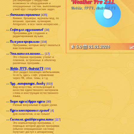
Weather Pro 2.1.1.
расширяющая стандартные
возможности оборудования и
операционных систем, выполняющая
Mobile, IPTV, Android TV
узкий круг специфических задач.
Анечкина страничка
[435]
Книжки, брошюры, журналы мод, по
вязанию, оригами, кулинария,
Amigurumi, и все такое интересное...
Софт для музыкантов
[34]
Программы для создания и
редактирования музыки.
Полезные программы
[104]
Программы, которые могут оказаться
5.0
01.01.2024
вам полезными.
Утилиты и плагины...
[17]
Это сборник программ, утилит и
плагинов, встроенных в оболочку
различных программ...
Mobile, IPTV, Android TV
[558]
Этот раздел посвящён мобильникам,
то есть здесь софт, управление
через ПК, обои, темы, и т.д.
Худ. литература, Ликбез
[610]
Вид искусства, использующий в
качестве единственного материала
слова и конструкции естественного
языка.
Видео курсы/Аудио курсы
[90]
Разные визуальные и аудио уроки.
Курсы иностранных языков
[4]
Для полиглотов, и не только!
Система, драйвера и утилиты
[117]
Это компьютерная программа, с
помощью которой другая программа
(обычно операционная система)
получает доступ к аппаратному