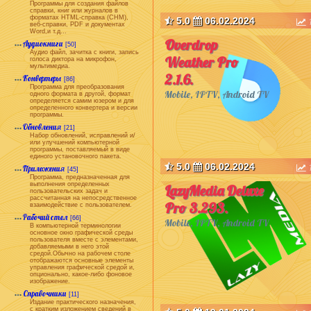
Программы для создания файлов
справки, книг или журналов в
форматах HTML-справка (CHM),
5.0
06.02.2024
веб-справки, PDF и документах
Word,и т.д...
Overdrop
Аудиокниги
[50]
Аудио файл, зачитка с книги, запись
Weather Pro
голоса диктора на микрофон,
мультимедиа.
2.1.6.
Конвертеры
[86]
Программа для преобразования
Mobile, IPTV, Android TV
одного формата в другой, формат
определяется самим юзером и для
определенного конвертера и версии
программы.
Обновления
[21]
Набор обновлений, исправлений и/
или улучшений компьютерной
программы, поставляемый в виде
единого установочного пакета.
5.0
06.02.2024
Приложения
[45]
Программа, предназначенная для
выполнения определенных
LazyMedia Deluxe
пользовательских задач и
рассчитанная на непосредственное
Pro 3.293.
взаимодействие с пользователем.
Рабочий стол
[66]
Mobile, IPTV, Android TV
В компьютерной терминологии
основное окно графической среды
пользователя вместе с элементами,
добавляемыми в него этой
средой.Обычно на рабочем столе
отображаются основные элементы
управления графической средой и,
опционально, какое-либо фоновое
изображение.
Справочники
[11]
Издание практического назначения,
с кратким изложением сведений в