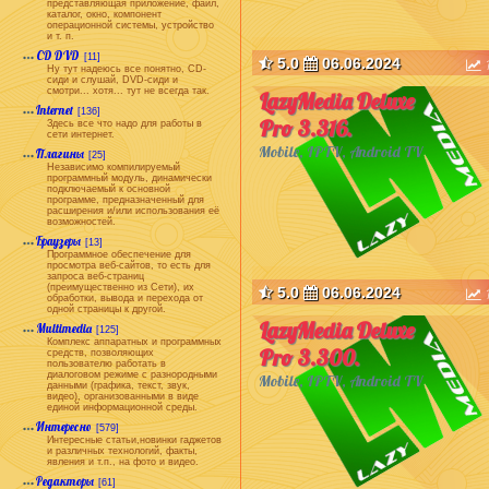
представляющая приложение, файл,
каталог, окно, компонент
операционной системы, устройство
и т. п.
CD DVD
[11]
5.0
06.06.2024
Ну тут надеюсь все понятно, CD-
сиди и слушай, DVD-сиди и
смотри... хотя... тут не всегда так.
LazyMedia Deluxe
Internet
[136]
Pro 3.316.
Здесь все что надо для работы в
сети интернет.
Mobile, IPTV, Android TV
Плагины
[25]
Независимо компилируемый
программный модуль, динамически
подключаемый к основной
программе, предназначенный для
расширения и/или использования её
возможностей.
Браузеры
[13]
Программное обеспечение для
просмотра веб-сайтов, то есть для
запроса веб-страниц
(преимущественно из Сети), их
5.0
06.06.2024
обработки, вывода и перехода от
одной страницы к другой.
LazyMedia Deluxe
Multimedia
[125]
Комплекс аппаратных и программных
Pro 3.300.
средств, позволяющих
пользователю работать в
диалоговом режиме с разнородными
Mobile, IPTV, Android TV
данными (графика, текст, звук,
видео), организованными в виде
единой информационной среды.
Интересно
[579]
Интересные статьи,новинки гаджетов
и различных технологий, факты,
явления и т.п., на фото и видео.
Редакторы
[61]