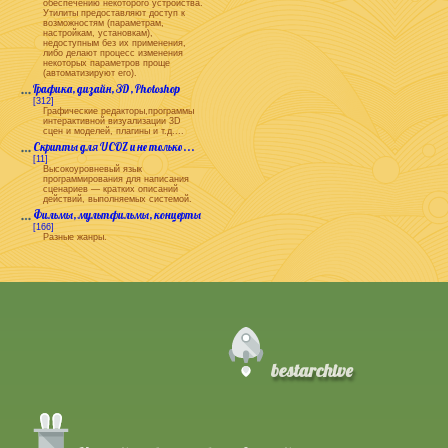
обеспечению некоторого устройства.
Утилиты предоставляют доступ к
возможностям (параметрам,
настройкам, установкам),
недоступным без их применения,
либо делают процесс изменения
некоторых параметров проще
(автоматизируют его).
Графика, дизайн, 3D, Photoshop
[312]
Графические редакторы,программы
интерактивной визуализации 3D
сцен и моделей, плагины и т.д....
Скрипты для UCOZ и не только...
[11]
Высокоуровневый язык
программирования для написания
сценариев — кратких описаний
действий, выполняемых системой.
Фильмы, мультфильмы, концерты
[166]
Разные жанры.
bestarchive