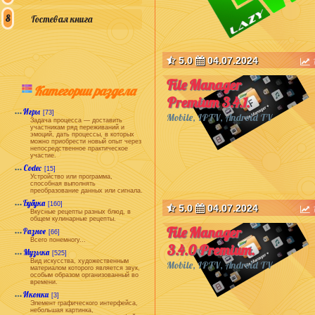
Гостевая книга
5.0
04.07.2024
File Manager
Категории раздела
Premium 3.4.1.
Игры
[73]
Mobile, IPTV, Android TV
Задача процесса — доставить
участникам ряд переживаний и
эмоций, дать процессы, в которых
можно приобрести новый опыт через
непосредственное практическое
участие.
Codec
[15]
Устройство или программа,
способная выполнять
преобразование данных или сигнала.
Бубука
[160]
5.0
04.07.2024
Вкусные рецепты разных блюд, в
общем кулинарные рецепты.
File Manager
Разное
[66]
Всего понемногу...
3.4.0 Premium.
Музыка
[525]
Вид искусства, художественным
Mobile, IPTV, Android TV
материалом которого является звук,
особым образом организованный во
времени.
Иконки
[3]
Элемент графического интерфейса,
небольшая картинка,