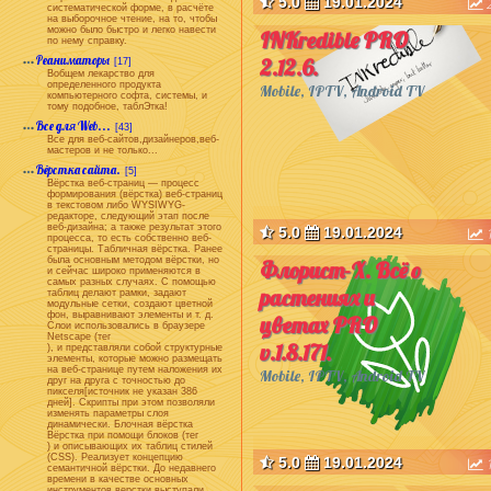
5.0
19.01.2024
систематической форме, в расчёте
на выборочное чтение, на то, чтобы
можно было быстро и легко навести
INKredible PRO
по нему справку.
Реаниматоры
2.12.6.
[17]
Вобщем лекарство для
определенного продукта
Mobile, IPTV, Android TV
компьютерного софта, системы, и
тому подобное, таблЭтка!
Все для Web...
[43]
Все для веб-сайтов,дизайнеров,веб-
мастеров и не только...
Вёрстка сайта.
[5]
Вёрстка веб-страниц — процесс
формирования (вёрстка) веб-страниц
в текстовом либо WYSIWYG-
редакторе, следующий этап после
веб-дизайна; а также результат этого
5.0
19.01.2024
процесса, то есть собственно веб-
страницы. Табличная вёрстка. Ранее
была основным методом вёрстки, но
Флорист-X. Всё о
и сейчас широко применяются в
самых разных случаях. С помощью
растениях и
таблиц делают рамки, задают
модульные сетки, создают цветной
фон, выравнивают элементы и т. д.
цветах PRO
Слои использовались в браузере
Netscape (тег
v.1.8.171.
), и представляли собой структурные
элементы, которые можно размещать
на веб-странице путем наложения их
Mobile, IPTV, Android TV
друг на друга с точностью до
пикселя[источник не указан 386
дней]. Скрипты при этом позволяли
изменять параметры слоя
динамически. Блочная вёрстка
Вёрстка при помощи блоков (тег
) и описывающих их таблиц стилей
(CSS). Реализует концепцию
5.0
19.01.2024
семантичной вёрстки. До недавнего
времени в качестве основных
инструментов верстки выступали