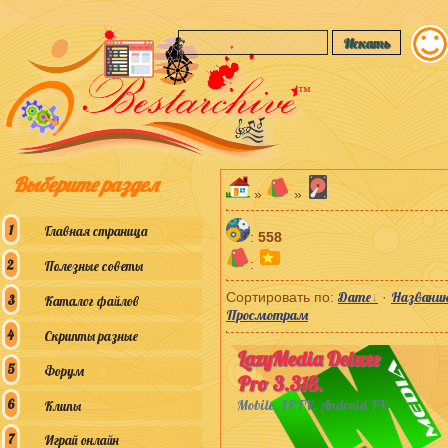
™
Выберите раздел
»
»
Главная страница
:
558
:
Полезные советы
Дате
Названи
Сортировать по
:
·
Каталог файлов
Просмотрам
Скрипты разные
LazyMedia Deluxe
Форум
Pro 3.318.
Mobile, IPTV, Android TV
Клипы
Играй онлайн