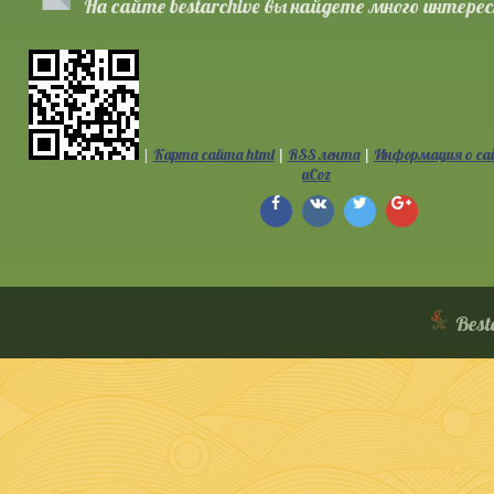
На сайте bestarchive вы найдете много интерес
|
Карта сайта html
RSS лента
Информация о са
|
|
uCoz
Best