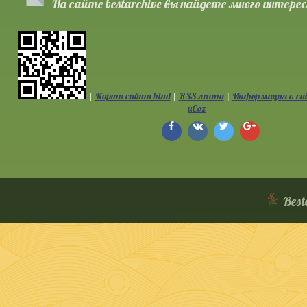
На сайте bestarchive вы найдете много интерес
|
Карта сайта html
RSS лента
Информация о са
|
|
uCoz
Best