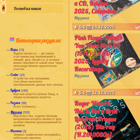
x CD, Reissue,
Гостевая книга
2025, Columbia.
Музыка
5.0
24.12.2025
Pink Floyd - Wish
Категории раздела
You Were Here 50
Игры
[73]
(1975) 3 x CD,
Задача процесса — доставить
участникам ряд переживаний и
2025, Legacy
эмоций, дать процессы, в которых
можно приобрести новый опыт через
непосредственное практическое
Recordings.
участие.
Codec
Музыка
[15]
Устройство или программа,
способная выполнять
преобразование данных или сигнала.
Бубука
[160]
5.0
12.12.2025
Вкусные рецепты разных блюд, в
общем кулинарные рецепты.
Roger Waters:
Разное
[66]
Всего понемногу...
This Is Not a Drill -
Музыка
[525]
Вид искусства, художественным
Live from Prague
материалом которого является звук,
особым образом организованный во
(2025) Blu-ray
времени.
Иконки
[3]
[H.264/1080p].
Элемент графического интерфейса,
небольшая картинка,