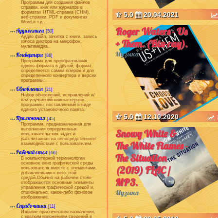
Программы для создания файлов
справки, книг или журналов в
форматах HTML-справка (CHM),
5.0
20.04.2021
веб-справки, PDF и документах
Word,и т.д...
Roger Waters - Us
Аудиокниги
[50]
Аудио файл, зачитка с книги, запись
+ Them. (Blu-ray).
голоса диктора на микрофон,
мультимедиа.
Музыка
Конвертеры
[86]
Программа для преобразования
одного формата в другой, формат
определяется самим юзером и для
определенного конвертера и версии
программы.
Обновления
[21]
Набор обновлений, исправлений и/
или улучшений компьютерной
программы, поставляемый в виде
единого установочного пакета.
5.0
12.10.2020
Приложения
[45]
Программа, предназначенная для
выполнения определенных
Snowy White &
пользовательских задач и
рассчитанная на непосредственное
The White Flames -
взаимодействие с пользователем.
Рабочий стол
[66]
The Situation
В компьютерной терминологии
основное окно графической среды
(2019) FLAC /
пользователя вместе с элементами,
добавляемыми в него этой
средой.Обычно на рабочем столе
MP3.
отображаются основные элементы
управления графической средой и,
Музыка
опционально, какое-либо фоновое
изображение.
Справочники
[11]
Издание практического назначения,
с кратким изложением сведений в