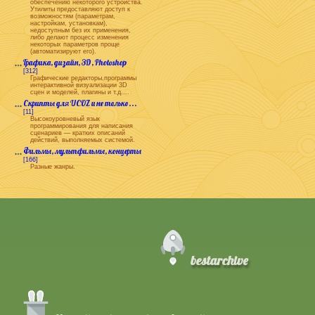
обеспечению некоторого устройства.
Утилиты предоставляют доступ к
возможностям (параметрам,
настройкам, установкам),
недоступным без их применения,
либо делают процесс изменения
некоторых параметров проще
(автоматизируют его).
Графика, дизайн, 3D, Photoshop
[312]
Графические редакторы,программы
интерактивной визуализации 3D
сцен и моделей, плагины и т.д....
Скрипты для UCOZ и не только...
[11]
Высокоуровневый язык
программирования для написания
сценариев — кратких описаний
действий, выполняемых системой.
Фильмы, мультфильмы, концерты
[166]
Разные жанры.
bestarchive