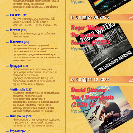
Музыка
представляющая приложение, файл,
каталог, окно, компонент
операционной системы, устройство
и т. п.
CD DVD
[11]
5.0
27.08.2025
Ну тут надеюсь все понятно, CD-
сиди и слушай, DVD-сиди и
смотри... хотя... тут не всегда так.
Roger Waters -
Internet
[136]
The Lockdown
Здесь все что надо для работы в
сети интернет.
Sessions (2022).
Плагины
[25]
Независимо компилируемый
Музыка
программный модуль, динамически
подключаемый к основной
программе, предназначенный для
расширения и/или использования её
возможностей.
Браузеры
[13]
Программное обеспечение для
просмотра веб-сайтов, то есть для
запроса веб-страниц
(преимущественно из Сети), их
5.0
11.12.2022
обработки, вывода и перехода от
одной страницы к другой.
David Gilmour -
Multimedia
[125]
Комплекс аппаратных и программных
Yes, I Have Ghosts
средств, позволяющих
пользователю работать в
диалоговом режиме с разнородными
(2021) EP.
данными (графика, текст, звук,
видео), организованными в виде
Музыка
единой информационной среды.
Интересно
[579]
Интересные статьи,новинки гаджетов
и различных технологий, факты,
явления и т.п., на фото и видео.
Редакторы
[61]