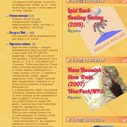
5.0
23.05.2019
систематической форме, в расчёте
на выборочное чтение, на то, чтобы
можно было быстро и легко навести
Laid Back -
по нему справку.
Реаниматоры
Healing Feeling
[17]
Вобщем лекарство для
определенного продукта
(2019).
компьютерного софта, системы, и
тому подобное, таблЭтка!
Музыка
Все для Web...
[43]
Все для веб-сайтов,дизайнеров,веб-
мастеров и не только...
Вёрстка сайта.
[5]
Вёрстка веб-страниц — процесс
формирования (вёрстка) веб-страниц
в текстовом либо WYSIWYG-
редакторе, следующий этап после
веб-дизайна; а также результат этого
5.0
14.05.2019
процесса, то есть собственно веб-
страницы. Табличная вёрстка. Ранее
была основным методом вёрстки, но
Hans Theessink -
и сейчас широко применяются в
самых разных случаях. С помощью
Slow Train
таблиц делают рамки, задают
модульные сетки, создают цветной
фон, выравнивают элементы и т. д.
(2007)
Слои использовались в браузере
Netscape (тег
WavPack/MP3.
), и представляли собой структурные
элементы, которые можно размещать
на веб-странице путем наложения их
Музыка
друг на друга с точностью до
пикселя[источник не указан 386
дней]. Скрипты при этом позволяли
изменять параметры слоя
динамически. Блочная вёрстка
Вёрстка при помощи блоков (тег
) и описывающих их таблиц стилей
(CSS). Реализует концепцию
5.0
16.03.2019
семантичной вёрстки. До недавнего
времени в качестве основных
инструментов верстки выступали