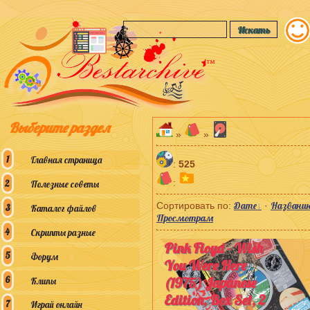
™
Выберите раздел
»
»
Главная страница
:
525
:
Полезные советы
Дате
Названи
Сортировать по
:
·
Каталог файлов
Просмотрам
Скрипты разные
Pink Floyd - Wish
Форум
You Were Here
(1975) Japanese
Клипы
Edition, Box Set, 2
Играй онлайн