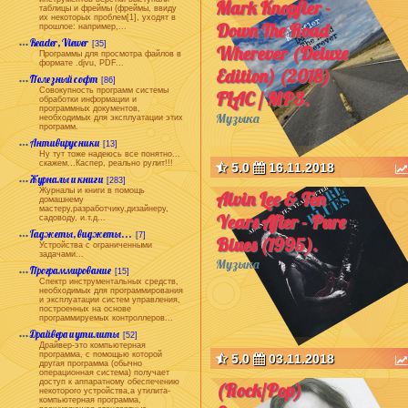
Mark Knopfler -
таблицы и фреймы (фреймы, ввиду
их некоторых проблем[1], уходят в
Down The Road
прошлое: например,...
Reader, Viewer
[35]
Wherever (Deluxe
Программы для просмотра файлов в
формате .djvu, PDF...
Edition) (2018)
Полезный софт
[86]
Совокупность программ системы
FLAC / MP3.
обработки информации и
программных документов,
Музыка
необходимых для эксплуатации этих
программ.
Антивирусники
[13]
Ну тут тоже надеюсь все понятно...
скажем...Каспер, реально рулит!!!
5.0
16.11.2018
Журналы и книги
[283]
Журналы и книги в помощь
Alvin Lee & Ten
домашнему
мастеру,разработчику,дизайнеру,
Years After - Pure
садоводу, и.т.д...
Гаджеты, виджеты...
[7]
Blues (1995).
Устройства с ограниченными
задачами...
Музыка
Программирование
[15]
Спектр инструментальных средств,
необходимых для программирования
и эксплуатации систем управления,
построенных на основе
программируемых контроллеров...
Драйвера и утилиты
[52]
Драйвер-это компьютерная
программа, с помощью которой
5.0
03.11.2018
другая программа (обычно
операционная система) получает
доступ к аппаратному обеспечению
(Rock/Pop)
некоторого устройства,а утилита-
компьютерная программа,